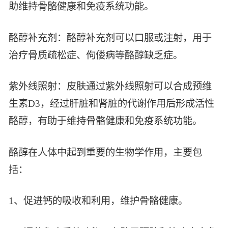
助维持骨骼健康和免疫系统功能。
智能生物乐高平台
生物基新材料
唯责任
高通量骐骥平台
生物制药
酪醇补充剂：酪醇补充剂可以口服或注射，用于
可持续发展
鸿鹄实验室
联系我们
治疗骨质疏松症、佝偻病等酪醇缺乏症。
其他
社会责任
紫外线照射：皮肤通过紫外线照射可以合成预维
生素D3，经过肝脏和肾脏的代谢作用后形成活性
酪醇，有助于维持骨骼健康和免疫系统功能。
酪醇在人体中起到重要的生物学作用，主要包
括：
1、促进钙的吸收和利用，维护骨骼健康。