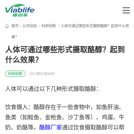
首页
>
公司动态
>
科研创新
> 人体可通过哪些形式摄取酪醇？起到什么效
唯铂莱
果？
人体可通过哪些形式摄取酪醇？起到
公司介绍
什么效果？
公司团队
公司动态
科研创新
2023年05月08日
加入我们
人体可以通过以下几种形式摄取酪醇：
唯产品
饮食摄入：酪醇存在于一些食物中，如鱼肝油、
鱼类（如鲑鱼、金枪鱼、沙丁鱼等）、鸡蛋、牛
美妆护肤
唯创新
奶、奶酪等。
酪醇厂家
通过饮食摄取酪醇可以帮
健康食品