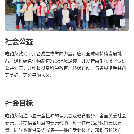
智能生物乐高平台
生物基新材料
唯责任
高通量骐骥平台
生物制药
可持续发展
鸿鹄实验室
联系我们
其他
社会责任
社会公益
唯铂莱致力于用合成生物学的力量，应对全球可持续发展挑
战。通过绿色生物制造减少环境足迹，开发普惠生物技术促进
公共健康，并积极投身科学教育、环保行动，与各界携手共创
更美好、更公平的未来。
社会目标
唯铂莱倾注心血于全世界的健康普及教育服务，全面关爱社会
健康，并提供各角度的健康帮助。每一件产品都保持最优质
量，同时也提供最优服务——推广专业技术、知识与解决方