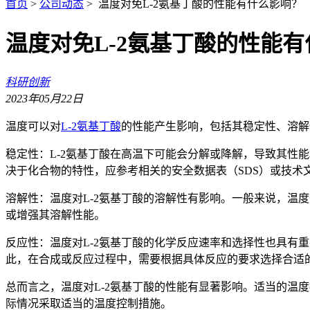
首页
>
公司动态
> 温度对免L-2氨基丁酸的性能有什么影响？
温度对免L-2氨基丁酸的性能
科研创新
2023年05月22日
温度可以对
L-2氨基丁酸
的性能产生影响，包括其稳定性、溶解
稳定性：L-2氨基丁酸在高温下可能会分解或降解，导致其性
决于化合物的特性，应参考相关的安全数据表（SDS）或技术
溶解性：温度对L-2氨基丁酸的溶解性有影响。一般来说，温度
或增强其溶解性能。
反应性：温度对L-2氨基丁酸的化学反应速率和选择性也具有
此，在合成或反应过程中，需要根据具体反应的要求选择合适
总而言之，温度对L-2氨基丁酸的性能有显著影响。适当的温
际情况采取适当的温度控制措施。