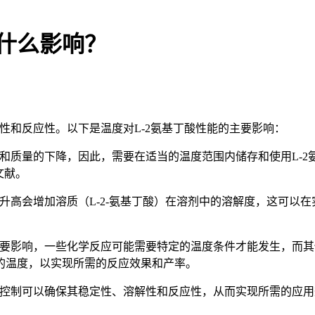
有什么影响？
性和反应性。以下是温度对L-2氨基丁酸性能的主要影响：
能和质量的下降，因此，需要在适当的温度范围内储存和使用L-
文献。
升高会增加溶质（L-2-氨基丁酸）在溶剂中的溶解度，这可以在
重要影响，一些化学反应可能需要特定的温度条件才能发生，而
的温度，以实现所需的反应效果和产率。
度控制可以确保其稳定性、溶解性和反应性，从而实现所需的应用效