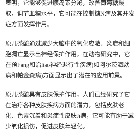
表明，它能够促进胰岛素分泌，改善葡萄糖摄
智能生物乐高平台
生物基新材料
唯责任
取，调节血糖水平，它可能在控制糖N病及其并发
高通量骐骥平台
生物制药
症方面发挥作用。
可持续发展
鸿鹄实验室
联系我们
其他
社会责任
原儿茶酸通过减少大脑中的氧化应激、炎症和细
胞凋亡显示出神经保护作用，在动物研究中，它
在预Fang和治liao神经退行性疾病(如阿尔茨海默
病和帕金森病)方面显示出了潜在的应用前景。
原儿茶酸具有皮肤保护作用，人们已经研究了它
在治疗各种皮肤疾病方面的潜力，包括皮肤老
化、色素沉着和炎症性皮肤Ji病，它可能有助于减
少氧化损伤，促进皮肤年轻化。