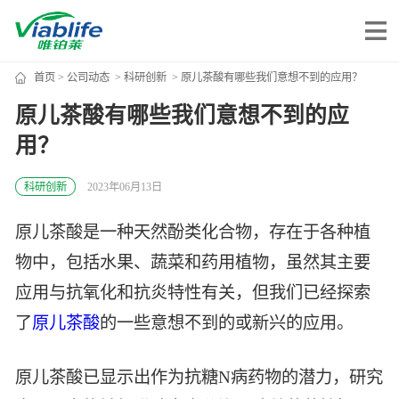
首页
>
公司动态
>
科研创新
> 原儿茶酸有哪些我们意想不到的应用？
唯铂莱
原儿茶酸有哪些我们意想不到的应
用？
公司介绍
公司团队
科研创新
2023年06月13日
公司动态
原儿茶酸是一种天然酚类化合物，存在于各种植
加入我们
物中，包括水果、蔬菜和药用植物，虽然其主要
应用与抗氧化和抗炎特性有关，但我们已经探索
唯产品
了
原儿茶酸
的一些意想不到的或新兴的应用。
美妆护肤
唯创新
原儿茶酸已显示出作为抗糖N病药物的潜力，研究
健康食品