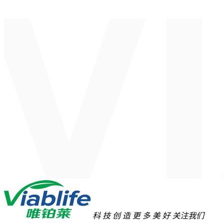
科
技
创
造
更
多
美
好
关注我们