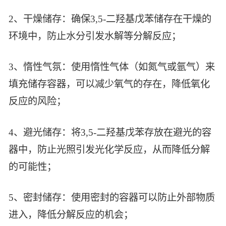
智能生物乐高平台
生物基新材料
2、干燥储存：确保3,5-二羟基戊苯储存在干燥的
唯责任
高通量骐骥平台
环境中，防止水分引发水解等分解反应；
生物制药
可持续发展
鸿鹄实验室
联系我们
其他
社会责任
3、惰性气氛：使用惰性气体（如氮气或氩气）来
填充储存容器，可以减少氧气的存在，降低氧化
反应的风险；
4、避光储存：将3,5-二羟基戊苯存放在避光的容
器中，防止光照引发光化学反应，从而降低分解
的可能性；
5、密封储存：使用密封的容器可以防止外部物质
进入，降低分解反应的机会；