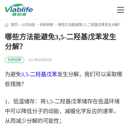
首页
>
公司动态
>
科研创新
> 哪些方法能避免3,5-二羟基戊苯发生分解？
唯铂莱
哪些方法能避免3,5-二羟基戊苯发生
分解？
公司介绍
公司团队
科研创新
2023年08月09日
公司动态
为避免
3,5-二羟基戊苯
发生分解，我们可以采取哪
加入我们
些措施？
唯产品
1、低温储存：将3,5-二羟基戊苯储存在低温环境
中可以降低分子的动能，减缓化学反应的速率，
美妆护肤
唯创新
从而减少分解的可能性；
健康食品