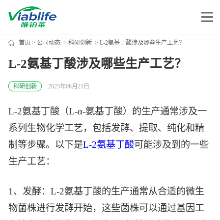
首页
>
公司动态
>
科研创新
> L-2氨基丁酸涉及哪些生产工艺？
唯铂莱
L-2氨基丁酸涉及哪些生产工艺？
公司介绍
科研创新
2023年08月21日
公司团队
L-2氨基丁酸（L-α-氨基丁酸）的生产通常涉及一
公司动态
系列生物化学工艺，包括发酵、提取、纯化和精
加入我们
制等步骤。以下是
L-2氨基丁酸
可能涉及到的一些
生产工艺：
唯产品
1、发酵：L-2氨基丁酸的生产通常从合适的微生
美妆护肤
唯创新
物菌株进行发酵开始，这些菌株可以通过基因工
健康食品