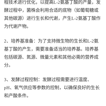
程技术进行优化，以提高L-2氨基丁酸的产量，发
智能生物乐高平台
生物基新材料
唯责任
酵过程中，菌株会利用合适的底物（如葡萄糖或
高通量骐骥平台
生物制药
其他碳源）进行生长和代谢，产生L-2氨基丁酸作
可持续发展
鸿鹄实验室
联系我们
为代谢产物。
其他
社会责任
2、培养基准备：为了支持微生物的生长和L-2氨
基丁酸的产生，需要准备适当的培养基。培养基
包括碳源、氮源、微量元素和其他必需的营养成
分。
3、发酵过程控制：发酵过程需要进行温度、
pH、氧气供应等参数的控制，以确保良好的生长
和产酸条件。