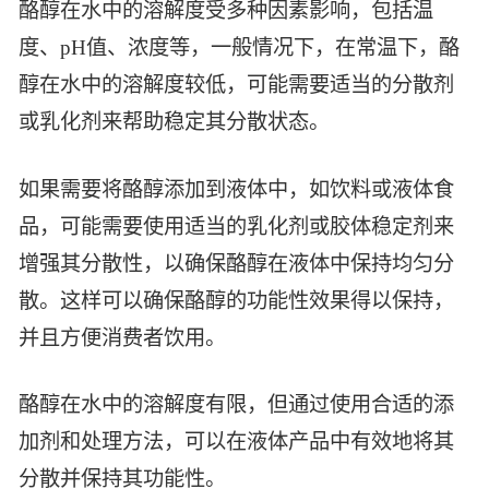
酪醇在水中的溶解度受多种因素影响，包括温
智能生物乐高平台
生物基新材料
唯责任
度、pH值、浓度等，一般情况下，在常温下，酪
高通量骐骥平台
生物制药
醇在水中的溶解度较低，可能需要适当的分散剂
可持续发展
鸿鹄实验室
联系我们
或乳化剂来帮助稳定其分散状态。
其他
社会责任
如果需要将酪醇添加到液体中，如饮料或液体食
品，可能需要使用适当的乳化剂或胶体稳定剂来
增强其分散性，以确保酪醇在液体中保持均匀分
散。这样可以确保酪醇的功能性效果得以保持，
并且方便消费者饮用。
酪醇在水中的溶解度有限，但通过使用合适的添
加剂和处理方法，可以在液体产品中有效地将其
分散并保持其功能性。