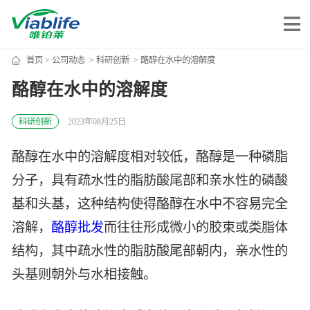
首页
>
公司动态
>
科研创新
> 酪醇在水中的溶解度
唯铂莱
酪醇在水中的溶解度
公司介绍
科研创新
2023年08月25日
公司团队
酪醇在水中的溶解度相对较低，酪醇是一种磷脂
公司动态
分子，具有疏水性的脂肪酸尾部和亲水性的磷酸
加入我们
基和头基，这种结构使得酪醇在水中不容易完全
溶解，
酪醇批发
而往往形成微小的胶束或类脂体
唯产品
结构，其中疏水性的脂肪酸尾部朝内，亲水性的
头基则朝外与水相接触。
美妆护肤
唯创新
健康食品