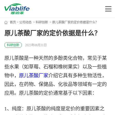
首页
>
公司动态
>
科研创新
> 原儿茶酸厂家的定价依据是什么？
唯铂莱
原儿茶酸厂家的定价依据是什么？
公司介绍
科研创新
2023年08月31日
公司团队
原儿茶酸是一种天然的多酚类化合物，常见于某
公司动态
些水果（如草莓、石榴和橡树果实）以及一些植
加入我们
物中，
原儿茶酸厂家
介绍它具有多种生物活性，
因此，在药物、保健品、化妆品等领域有一定的
唯产品
应用。原儿茶酸的定价通常基于以下因素：
美妆护肤
唯创新
1、纯度：原儿茶酸的纯度是定价的重要因素之
健康食品