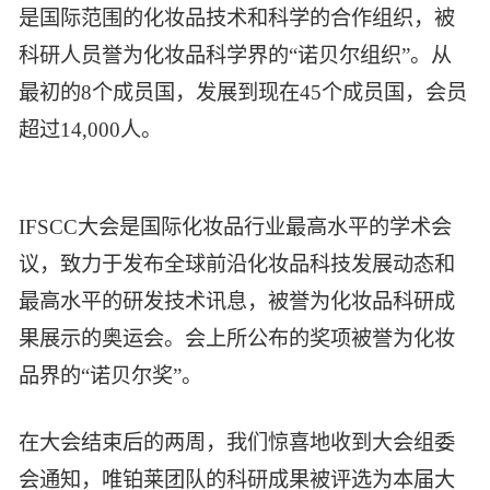
是国际范围的化妆品技术和科学的合作组织，被
智能生物乐高平台
生物基新材料
唯责任
科研人员誉为化妆品科学界的“诺贝尔组织”。从
高通量骐骥平台
生物制药
最初的8个成员国，发展到现在45个成员国，会员
可持续发展
鸿鹄实验室
联系我们
其他
超过14,000人。
社会责任
IFSCC大会是国际化妆品行业最高水平的学术会
议，致力于发布全球前沿化妆品科技发展动态和
最高水平的研发技术讯息，被誉为化妆品科研成
果展示的奥运会。会上所公布的奖项被誉为化妆
品界的“诺贝尔奖”。
在大会结束后的两周，我们惊喜地收到大会组委
会通知，唯铂莱团队的科研成果被评选为本届大