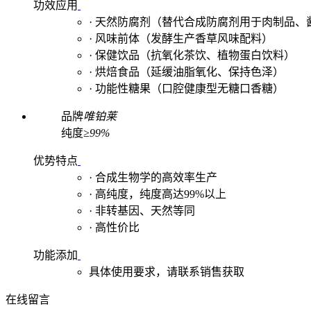
功效应用
· 天然防腐剂‌（替代合成防腐剂用于肉制品、
‌· 风味前体‌（发酵生产香草风味配料）
‌· 保健饮品‌（抗氧化茶饮、植物蛋白饮料）
‌· 烘焙食品‌（延缓油脂氧化、保持色泽）
‌· 功能性糖果‌（口腔健康型无糖口香糖）
品牌
唯铂莱
纯度
≥99%
优势特点
· 合成生物学的高效率生产
· 高纯度，纯度高达99%以上
· 非转基因、天然等同
· 高性价比
功能添加
具体使用要求，请联系销售获取
在线留言