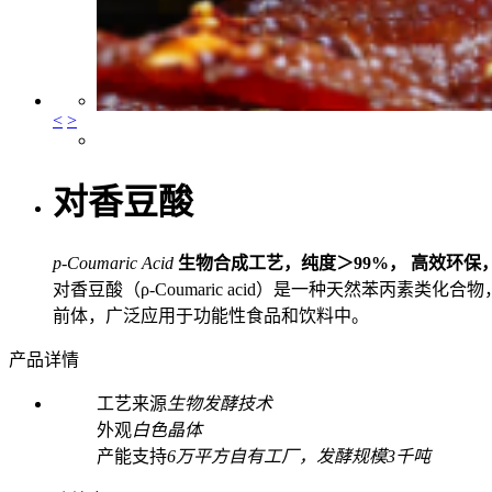
<
>
对香豆酸
p-Coumaric Acid
生物合成工艺，纯度＞99%， 高效环保
对香豆酸（ρ-Coumaric acid）是一种天然苯
前体，广泛应用于功能性食品和饮料中。
产品详情
工艺来源
生物发酵技术
外观
白色晶体
产能支持
6万平方自有工厂，发酵规模3千吨