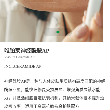
智能生物乐高平台
生物基新材料
唯责任
高通量骐骥平台
生物制药
可持续发展
鸿鹄实验室
联系我们
其他
社会责任
唯铂莱神经酰胺AP
Viablife Ceramide AP
INCI:CERAMIDE AP
神经酰胺AP是一种与人体皮肤脂质结构高度匹配的神经
酰胺亚型，能快速修复受损屏障、增强角质层锁水能
力，并激活细胞自噬抗衰机制。其纳米载体技术提升透
皮吸收率，适用于高端抗敏抗衰护肤配方