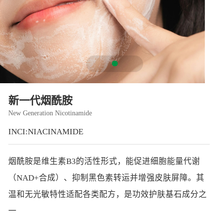
智能生物乐高平台
生物基新材料
唯责任
高通量骐骥平台
生物制药
可持续发展
鸿鹄实验室
联系我们
其他
社会责任
新一代烟酰胺
New Generation Nicotinamide
INCI:NIACINAMIDE
烟酰胺是维生素B3的活性形式，能促进细胞能量代谢
（NAD+合成）、抑制黑色素转运并增强皮肤屏障。其
温和无光敏特性适配各类配方，是功效护肤基石成分之
一