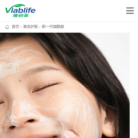
首页
>
美妆护肤
> 新一代烟酰胺
唯铂莱
公司介绍
公司团队
公司动态
加入我们
唯产品
美妆护肤
唯创新
健康食品