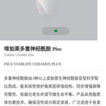
智能生物乐高平台
生物基新材料
唯责任
高通量骐骥平台
生物制药
可持续发展
鸿鹄实验室
联系我们
其他
社会责任
唯铂莱多重神经酰胺 Plus
Viablife CeraMix Plus
INCI:VIABLIFE CERAMIX PLUS
多重神经酰胺由3种以上皮肤原生神经酰胺亚型科学配
比而成，能系统性修护角质层砖墙结构，同步增强屏障
完整性、抵御光老化并调节微生态平衡。产品采用脂质
体包裹技术，确保活性成分稳定渗透，广泛适用于各类